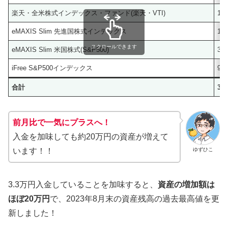
楽天・全米株式インデックス・ファンド(楽天・VTI)
10,
eMAXIS Slim 先進国株式インデックス
162
スクロールできます
eMAXIS Slim 米国株式(S&P500)
3,0
iFree S&P500インデックス
9,7
合計
3,2
前月比で一気にプラスへ！
入金を加味しても約20万円の資産が増えて
ゆずひこ
います！！
3.3万円入金していることを加味すると、
資産の増加額は
ほぼ20万円
で、2023年8月末の資産残高の過去最高値を更
新しました！