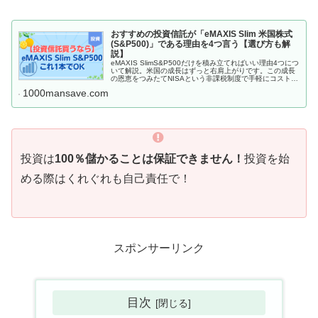
おすすめの投資信託が「eMAXIS Slim 米国株式
(S&P500)」である理由を4つ言う【選び方も解
説】
eMAXIS SlimS&P500だけを積み立てればいい理由4つにつ
いて解説。米国の成長はずっと右肩上がりです。この成長
の恩恵をつみたてNISAという非課税制度で手軽にコストも
抑えて得体人は迷わずeMAXIS SlimS&P500を積み立てま
1000mansave.com
しょう。
投資は
100％儲かることは保証できません！
投資を始
める際はくれぐれも自己責任で！
スポンサーリンク
目次