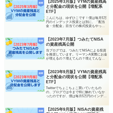
論、2024年12月末日時点の状況はこんな
【2025年3月版】VYMの資産残高
感じで...
と分配金の現状を公開【増配系
ETF】
こんにちは、ゆずひこです！僕は毎月5万
円のインデックス投資とは別に、「配当
金・分配金」目当ての株式投資もやって
います。その中で、僕自身が投資してい
る「eMAXIS Slim 全世界株式（オール・
カントリー）」や「eMAXIS Slim 米国...
【2023年7月版】つみたてNISA
の資産残高公開
当ブログでは、つみたてNISAによる投資
を推奨しています。リーマンA実際にお金
が増えるの？増えてんの？増えてんなら
額はどんくらい？って人のために、つみ
たてNISAによる投資の収益を毎月公開し
ています^^結論、2023年7月末日時点の状
【2023年9月版】VYMの資産残高
況はこ...
と分配金の現状を公開【増配系
ETF】
Twitterでちょこちょこ買いていたもの
の、ブログでは今まで特に触れていなか
ったのですが、僕は毎月5万円のインデッ
クス投資とは別に、「配当金・分配金」
目当ての株式投資もやっています。その
中で「eMAXIS Slim 米国株式(S&P500...
【2025年9月版】NISAの資産残