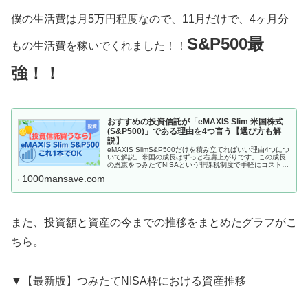
僕の生活費は月5万円程度なので、11月だけで、4ヶ月分
S&P500最
もの生活費を稼いでくれました！！
強！！
おすすめの投資信託が「eMAXIS Slim 米国株式
(S&P500)」である理由を4つ言う【選び方も解
説】
eMAXIS SlimS&P500だけを積み立てればいい理由4つにつ
いて解説。米国の成長はずっと右肩上がりです。この成長
の恩恵をつみたてNISAという非課税制度で手軽にコストも
抑えて得体人は迷わずeMAXIS SlimS&P500を積み立てま
1000mansave.com
しょう。
また、投資額と資産の今までの推移をまとめたグラフがこ
ちら。
▼【最新版】つみたてNISA枠における資産推移