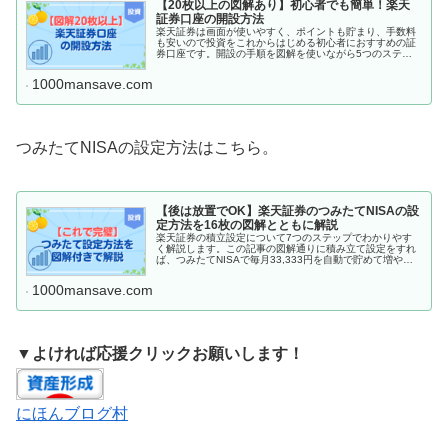
【20枚以上の図解あり】初心者でも簡単！楽天
証券口座の開設方法
楽天証券は画面が使いやすく、ポイントも貯まり、手数料
も安いので投資をこれからはじめる初心者におすすめの証
券口座です。開設の手順を図解を使いながら5つのステッ
プでわかりやすく解説していきます。これを見ながら今す
ぐ楽天証券口座を開設してくださいね。
1000mansave.com
つみたてNISAの設定方法はこちら。
【後は放置でOK】楽天証券のつみたてNISAの設
定方法を16枚の図解とともに解説
楽天証券の積立設定について7つのステップでわかりやす
く解説します。この記事の図解通りに積み立て設定をすれ
ば、つみたてNISAで毎月33,333円を自動で貯めて増やす
ことができます。10分で設定できますのでなるべく早めに
設定を完了してしまいましょう。
1000mansave.com
▼よければ応援クリックお願いします！
にほんブログ村