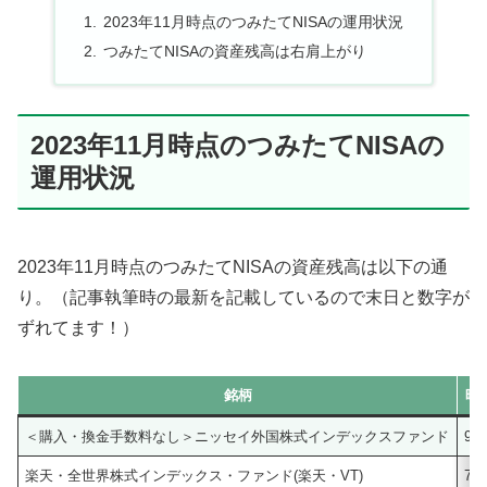
2023年11月時点のつみたてNISAの運用状況
つみたてNISAの資産残高は右肩上がり
2023年11月時点のつみたてNISAの
運用状況
2023年11月時点のつみたてNISAの資産残高は以下の通
り。（記事執筆時の最新を記載しているので末日と数字が
ずれてます！）
銘柄
時
＜購入・換金手数料なし＞ニッセイ外国株式インデックスファンド
9,0
楽天・全世界株式インデックス・ファンド(楽天・VT)
7,6