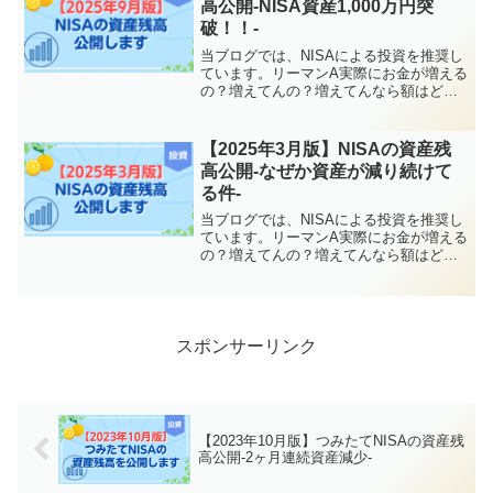
高公開-NISA資産1,000万円突
破！！-
当ブログでは、NISAによる投資を推奨し
ています。リーマンA実際にお金が増える
の？増えてんの？増えてんなら額はどん
くらい？って人のために、NISAを活用し
た投資の収益を毎月公開しています^^結
論、2025年9月末日時点の状況はこんな感
【2025年3月版】NISAの資産残
じです...
高公開-なぜか資産が減り続けて
る件-
当ブログでは、NISAによる投資を推奨し
ています。リーマンA実際にお金が増える
の？増えてんの？増えてんなら額はどん
くらい？って人のために、NISAを活用し
た投資の収益を毎月公開しています^^結
論、2025年3月末日時点の状況はこんな感
じです...
スポンサーリンク
【2023年10月版】つみたてNISAの資産残
高公開-2ヶ月連続資産減少-