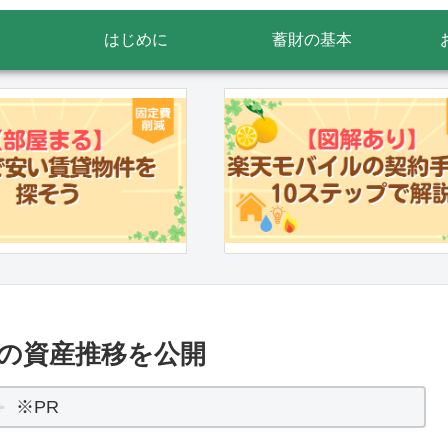
はじめに
蓄財の基本
SAの資産推移を公開
※PR