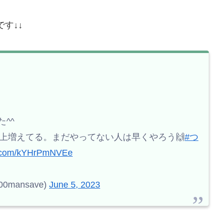
す↓↓
^^
円以上増えてる。まだやってない人は早くやろう🙌
#つ
er.com/kYHrPmNVEe
mansave)
June 5, 2023