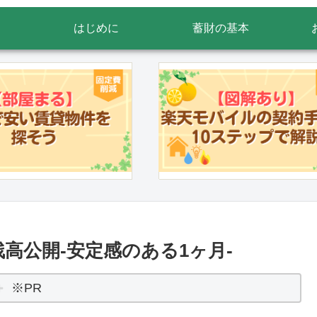
はじめに
蓄財の基本
産残高公開-安定感のある1ヶ月-
※PR