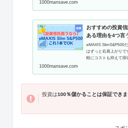
1000mansave.com
おすすめの投資信託が
ある理由を4つ言
eMAXIS SlimS
はずっと右肩上がりで
軽にコストも抑えて得体人
1000mansave.com
投資は
100％儲かることは保証でき
スポ