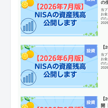
の
当ブ
お金
のた
20
【2
当ブ
お金
のた
20
【
開