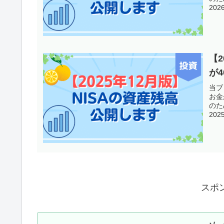
20
【2
が4
当ブ
お金
のた
20
スポ