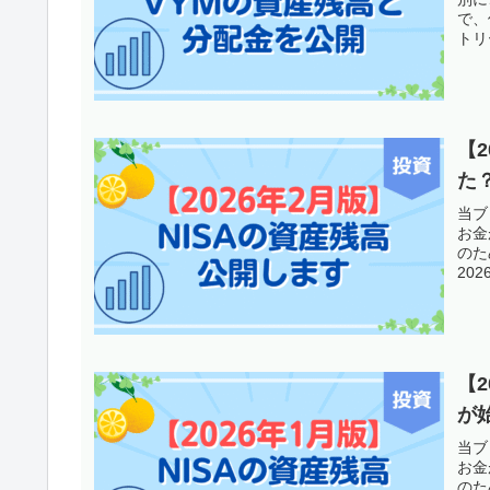
で、
トリー
【
た？
当ブ
お金
のた
20
【
が
当ブ
お金
のた