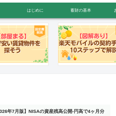
はじめに
蓄財の基本
2026年7月版】NISAの資産残高公開-円高で4ヶ月分