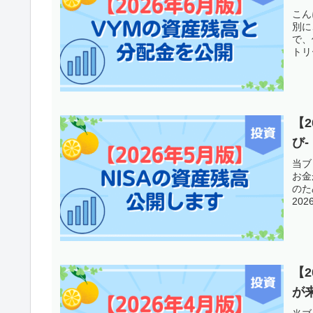
こん
別に
で、
トリー
【
び-
当ブ
お金
のた
20
【
が