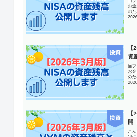
当ブ
お金
のた
20
【
資
当ブ
お金
のた
20
【
開
こん
別に